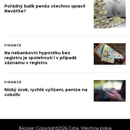
Pořádný balík peněz všechno spraví!
Nevěříte?
FINANCE
Na nebankovní hypotéku bez
registru je spolehnutí i v případě
záznamu v registru
FINANCE
Nízký úrok, rychlé vyřízení, peníze na
cokoliv
&kopie; Copyright2026
Csha
. Všechna práva