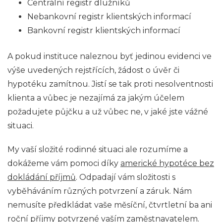
Centrální registr dlužníků
Nebankovní registr klientských informací
Bankovní registr klientských informací
A pokud instituce naleznou byť jedinou evidenci ve
výše uvedených rejstřících, žádost o úvěr či
hypotéku zamítnou. Jistí se tak proti nesolventnosti
klienta a vůbec je nezajímá za jakým účelem
požadujete půjčku a už vůbec ne, v jaké jste vážné
situaci.
My vaší složité rodinné situaci ale rozumíme a
dokážeme vám pomoci díky
americké hypotéce bez
dokládání příjmů
. Odpadají vám složitosti s
vyběháváním různých potvrzení a záruk. Nám
nemusíte předkládat vaše měsíční, čtvrtletní ba ani
roční příjmy potvrzené vaším zaměstnavatelem.