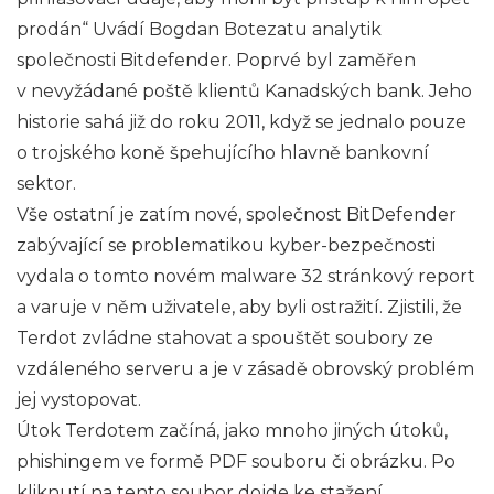
prodán“ Uvádí Bogdan Botezatu analytik
společnosti Bitdefender. Poprvé byl zaměřen
v nevyžádané poště klientů Kanadských bank. Jeho
historie sahá již do roku 2011, když se jednalo pouze
o trojského koně špehujícího hlavně bankovní
sektor.
Vše ostatní je zatím nové, společnost BitDefender
zabývající se problematikou kyber-bezpečnosti
vydala o tomto novém malware 32 stránkový report
a varuje v něm uživatele, aby byli ostražití. Zjistili, že
Terdot zvládne stahovat a spouštět soubory ze
vzdáleného serveru a je v zásadě obrovský problém
jej vystopovat.
Útok Terdotem začíná, jako mnoho jiných útoků,
phishingem ve formě PDF souboru či obrázku. Po
kliknutí na tento soubor dojde ke stažení