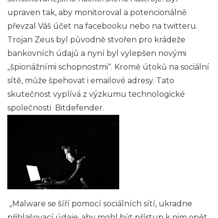
upraven tak, aby monitoroval a potencionálně
převzal Váš účet na facebooku nebo na twitteru.
Trojan Zeus byl původně stvořen pro krádeže
bankovních údajů a nyní byl vylepšen novými
„špionážními schopnostmi“. Kromě útoků na sociální
sítě, může špehovat i emailové adresy. Tato
skutečnost vyplívá z výzkumu technologické
společnosti Bitdefender.
„Malware se šíří pomocí sociálních sítí, ukradne
přihlašovací údaje, aby mohl být přístup k nim opět