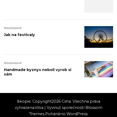
Nezařazené
Jak na festivaly
Nezařazené
Handmade byznys neboli vyrob si
sám
&kopie; Copyright2026
Csha
. Všechna práva
vyhrazena.
Vilva | Vyvinut společností
Blossom
Themes
.Poháněno
WordPress
.