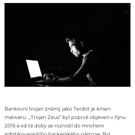
Bankovní trojan známý jako Terdot je kmen
malwaru „Trojan Zeus“ byl poprvé objeven v říjnu
2016 a od té doby se rozrostl do mnohem
sofistikovanějšího hackerského nástroje. Byl