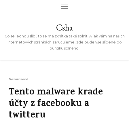
Csha
Co se jednou slíbí, to se má zkrátka také splnit. A jak vám na našich
internetových stránkách zaručujeme, zde bude vše slíbené do
puntíku splněno.
Nezařazené
Tento malware krade
účty z facebooku a
twitteru