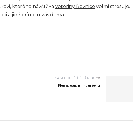
íčkovi, kterého návštěva
veteriny Řevnice
velmi stresuje. I
ci a jiné přímo u vás doma.
NASLEDUJÍCÍ ČLÁNEK
Renovace interiéru