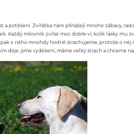
 a potěšení. Zvířátka nám přinášejí mnoho zábavy, radost
utek. Každý milovník zvířat moc dobře ví, kolik lásky mu zvíř
se pak o něho mnohdy hodně strachujeme, protože o něj n
ním děje, jsme vyděšení, máme velký strach a chceme n