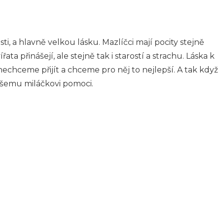
i, a hlavně velkou lásku. Mazlíčci mají pocity stejně
ata přinášejí, ale stejně tak i starostí a strachu. Láska k
echceme přijít a chceme pro něj to nejlepší. A tak když
ašemu miláčkovi pomoci.