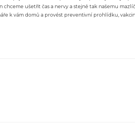
jen chceme ušetřit čas a nervy a stejně tak našemu mazl
náře k vám domů a provést preventivní prohlídku, vakcina