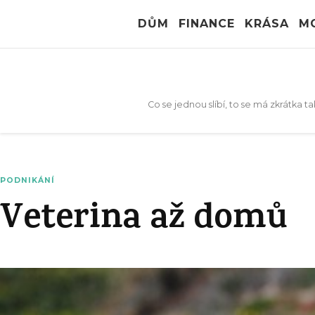
DŮM
FINANCE
KRÁSA
M
Co se jednou slíbí, to se má zkrátka 
PODNIKÁNÍ
Veterina až domů