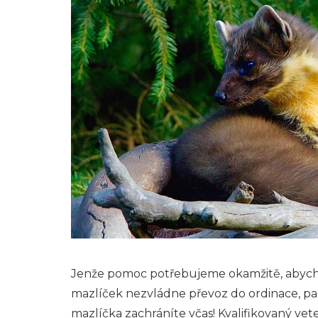
Jenže pomoc potřebujeme okamžitě, abychom
mazlíček nezvládne převoz do ordinace, pak
mazlíčka zachráníte včas! Kvalifikovaný vete