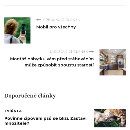
PŘEDCHOZÍ ČLÁNEK
Mobil pro všechny
NASLEDUJÍCÍ ČLÁNEK
Montáž nábytku vám před stěhováním
může způsobit spoustu starostí
Doporučené články
ZVÍŘATA
Povinné čipování psů se blíží. Zastaví
množitele?