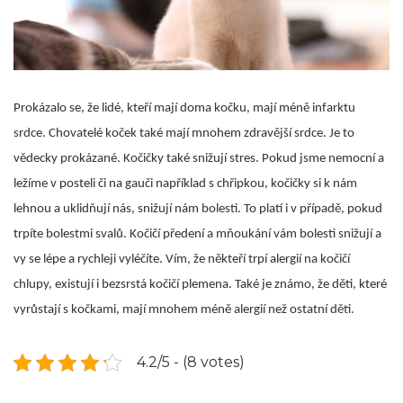
Prokázalo se, že lidé, kteří mají doma kočku, mají méně infarktu
srdce. Chovatelé koček také mají mnohem zdravější srdce. Je to
vědecky prokázané. Kočičky také snižují stres. Pokud jsme nemocní a
ležíme v posteli či na gauči například s chřipkou, kočičky si k nám
lehnou a uklidňují nás, snižují nám bolesti. To platí i v případě, pokud
trpíte bolestmi svalů. Kočičí předení a mňoukání vám bolesti snižují a
vy se lépe a rychleji vyléčíte. Vím, že někteří trpí alergií na kočičí
chlupy, existují i bezsrstá kočičí plemena. Také je známo, že děti, které
vyrůstají s kočkami, mají mnohem méně alergií než ostatní děti.
4.2/5 - (8 votes)