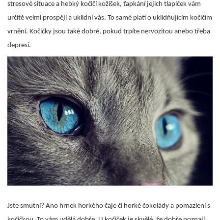
stresové situace a hebký kočičí kožíšek, ťapkání jejich tlapiček vám
určitě velmi prospějí a uklidní vás. To samé platí o uklidňujícím kočičím
vrnění. Kočičky jsou také dobré, pokud trpíte nervozitou anebo třeba
depresí.
Jste smutní? Ano hrnek horkého čaje či horké čokolády a pomazlení s
kočičkou. To vám udělá dobře. U kočiček je skvělé, že dobře poznají