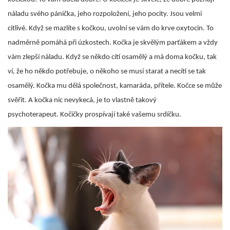
náladu svého pánička, jeho rozpoložení, jeho pocity. Jsou velmi
citlivé. Když se mazlíte s kočkou, uvolní se vám do krve oxytocin. To
nadměrně pomáhá při úzkostech. Kočka je skvělým parťákem a vždy
vám zlepší náladu. Když se někdo cítí osamělý a má doma kočku, tak
ví, že ho někdo potřebuje, o někoho se musí starat a necítí se tak
osamělý. Kočka mu dělá společnost, kamaráda, přítele. Kočce se může
svěřit. A kočka nic nevykecá, je to vlastně takový
psychoterapeut. Kočičky prospívají také vašemu srdíčku.