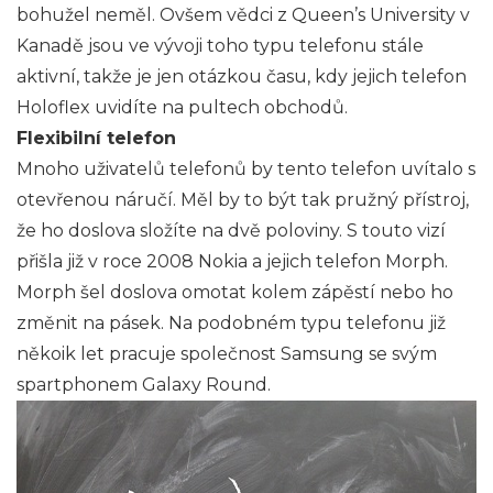
bohužel neměl. Ovšem vědci z Queen’s University v
Kanadě jsou ve vývoji toho typu telefonu stále
aktivní, takže je jen otázkou času, kdy jejich telefon
Holoflex uvidíte na pultech obchodů.
Flexibilní telefon
Mnoho uživatelů telefonů by tento telefon uvítalo s
otevřenou náručí. Měl by to být tak pružný přístroj,
že ho doslova složíte na dvě poloviny. S touto vizí
přišla již v roce 2008 Nokia a jejich telefon Morph.
Morph šel doslova omotat kolem zápěstí nebo ho
změnit na pásek. Na podobném typu telefonu již
někoik let pracuje společnost Samsung se svým
spartphonem Galaxy Round.